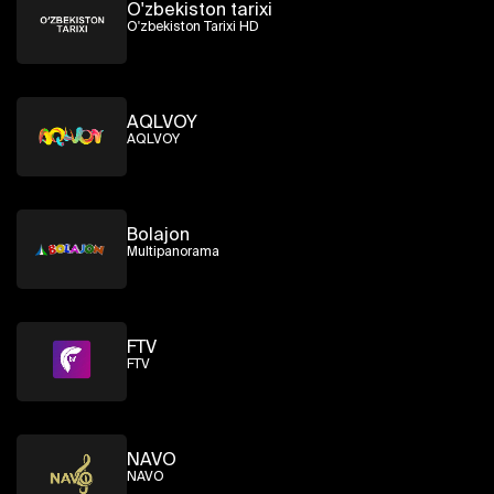
O'zbekiston tarixi
O'zbekiston Tarixi HD
AQLVOY
AQLVOY
Bolajon
Multipanorama
FTV
FTV
NAVO
NAVO