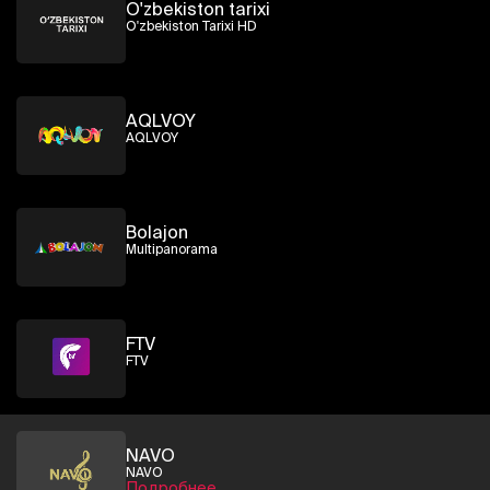
O'zbekiston tarixi
O'zbekiston Tarixi HD
AQLVOY
AQLVOY
Bolajon
Multipanorama
FTV
FTV
NAVO
NAVO
Подробнее