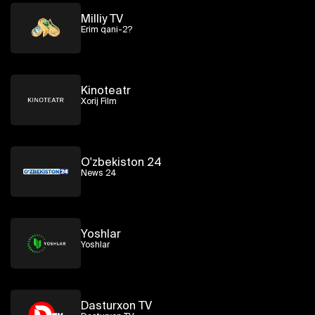
Milliy TV
Erim qani-2?
Kinoteatr
Xorij Film
O'zbekiston 24
News 24
Yoshlar
Yoshlar
Dasturxon TV