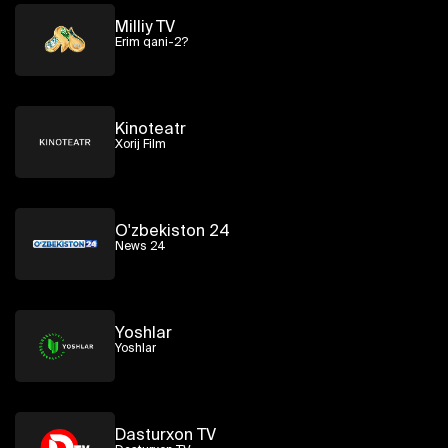
Milliy TV
Erim qani-2?
Kinoteatr
Xorij Film
O'zbekiston 24
News 24
Yoshlar
Yoshlar
Dasturxon TV