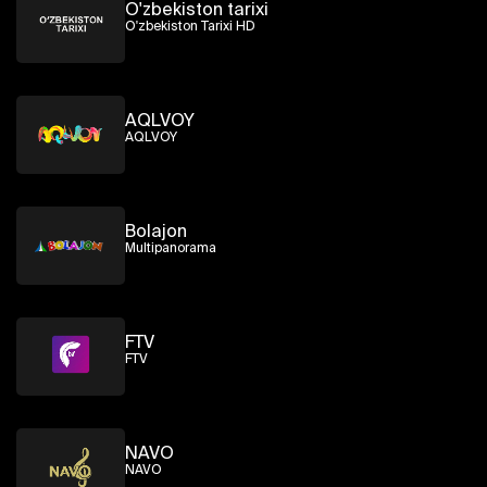
O'zbekiston tarixi
O'zbekiston Tarixi HD
AQLVOY
AQLVOY
Bolajon
Multipanorama
FTV
FTV
NAVO
NAVO