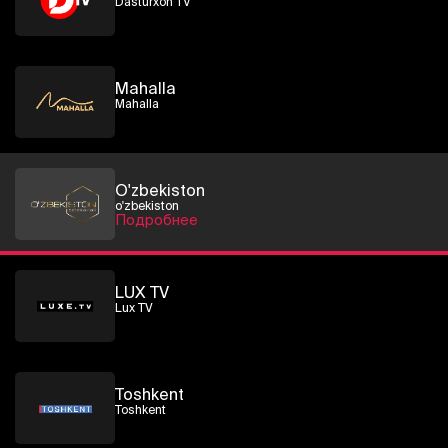
Dasturxon TV
Mahalla
Mahalla
O'zbekiston
o'zbekiston
Подробнее
LUX TV
Lux TV
Toshkent
Toshkent